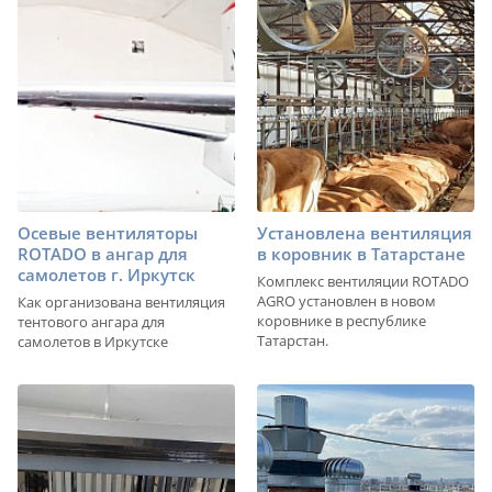
Осевые вентиляторы
Установлена вентиляция
ROTADO в ангар для
в коровник в Татарстане
самолетов г. Иркутск
Комплекс вентиляции ROTADO
AGRO установлен в новом
Как организована вентиляция
коровнике в республике
тентового ангара для
Татарстан.
самолетов в Иркутске