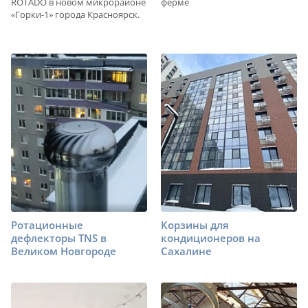
ROTADO в новом микрорайоне
ферме
«Горки-1» города Красноярск.
Ротационные
Корзины для
дефлекторы TNS в
кондиционеров на
Великом Новгороде
Сахалине