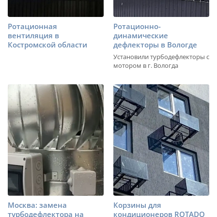
Ротационная
Ротационно-
вентиляция в
динамические
Костромской области
дефлекторы в Вологде
Установили турбодефлекторы с
мотором в г. Вологда
Москва: замена
Корзины для
турбодефлектора на
кондиционеров ROTADO