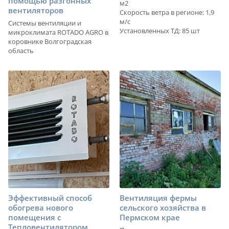
помощью разгонных
м2
вентиляторов
Скорость ветра в регионе: 1,9
м/с
Системы вентиляции и
Установленных ТД: 85 шт
микроклимата ROTADO AGRO в
коровнике Волгоградская
область
Эффективный способ
Вентиляция фермы
обогрева нового
сельского хозяйства в
помещения с
Пермском крае
Тепловентилятором