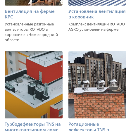
Вентиляция на ферме
Установлена вентиляция
КРС
в коровник
Установленные разгонные
Комплекс вентиляции ROTADO
вентиляторы ROTADO в
AGRO установлен на ферме
коровнике в Нижегородской
области
Турбодефлекторы TNS на
Ротационные
многоквартирном доме
дефлекторы TNS в