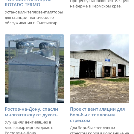
Процесс установки вентиляции
ROTADO TERMO
на ферме в Пермском крае.
Установили тепловентиляторы
для станции технического
обслуживания г. Сыктывкар.
Ростов-на-Дону, спасли
Проект вентиляции для
многоэтажку от духоты
борьбы с тепловым
стрессом
Улучшили вентиляцию в
многоквартирном доме в
Для борьбы с тепловым
Ростове-на-Дону
стрессом коров в коровнике на