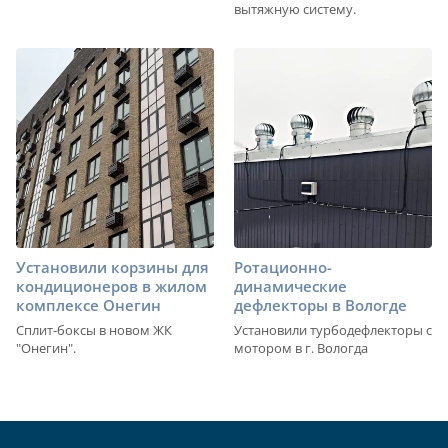
вытяжную систему.
Установили корзины для
Ротационно-
кондиционеров в жилом
динамические
комплексе Онегин
дефлекторы в Вологде
Сплит-боксы в новом ЖК
Установили турбодефлекторы с
"Онегин".
мотором в г. Вологда