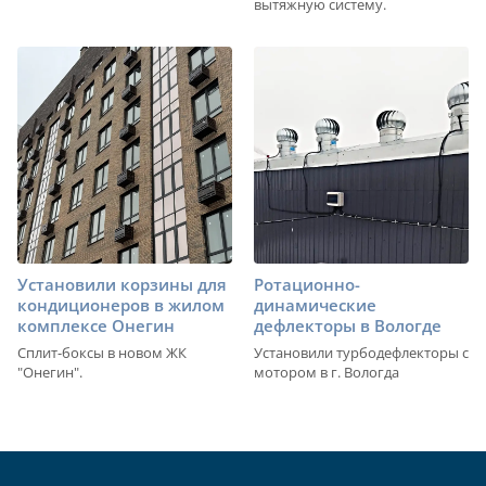
вытяжную систему.
Установили корзины для
Ротационно-
кондиционеров в жилом
динамические
комплексе Онегин
дефлекторы в Вологде
Сплит-боксы в новом ЖК
Установили турбодефлекторы с
"Онегин".
мотором в г. Вологда