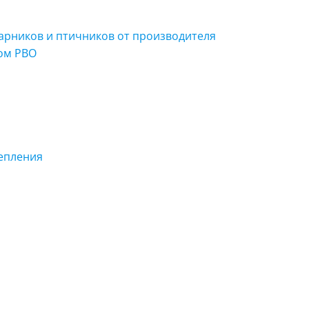
арников и птичников от производителя
ом РВО
епления