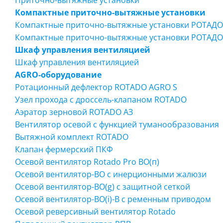
Приточно-вытяжные установки
Компактные приточно-вытяжные установки
Компактные приточно-вытяжные установки РОТАД
Компактные приточно-вытяжные установки РОТАД
Шкаф управления вентиляцией
Шкаф управления вентиляцией
AGRO-оборудование
Ротационный дефлектор ROTADO AGRO S
Узел прохода с дроссель-клапаном ROTADO
Аэратор зерновой ROTADO АЗ
Вентилятор осевой с функцией туманообразования
Вытяжной комплект ROTADO
Клапан фермерский ПКФ
Осевой вентилятор Rotado Pro ВО(п)
Осевой вентилятор-ВО с инерционными жалюзи
Осевой вентилятор-ВО(g) с защитной сеткой
Осевой вентилятор-ВО(i)-B c ременным приводом
Осевой реверсивный вентилятор Rotado