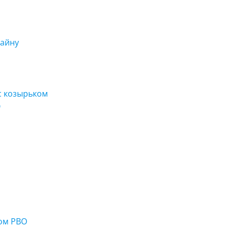
зайну
с козырьком
O
ом РВО