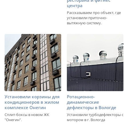
ресторана и фитнес
центра
Рассказываем про объект, где
установили приточно-
вытяжную систему.
Установили корзины для
Ротационно-
кондиционеров в жилом
динамические
комплексе Онегин
дефлекторы в Вологде
Сплит-боксы в новом ЖК
Установили турбодефлекторы с
"Онегин".
мотором в г. Вологда