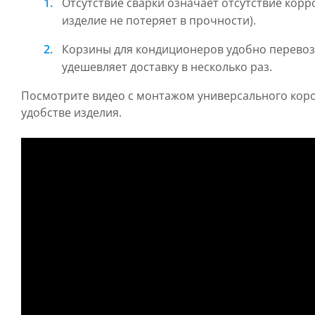
Отсутствие сварки означает отсутствие корро
изделие не потеряет в прочности).
Корзины для кондиционеров удобно перевози
удешевляет доставку в несколько раз.
Посмотрите видео с монтажом универсального коро
удобстве изделия.