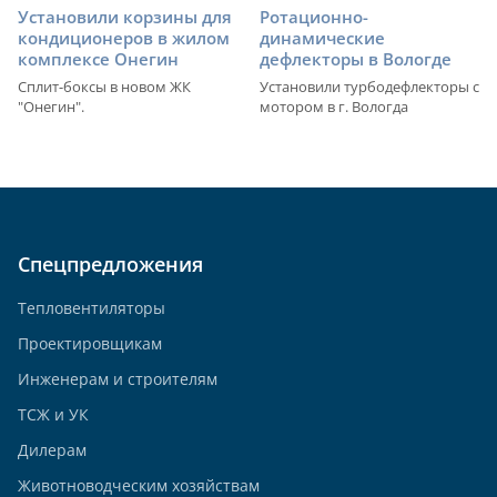
Установили корзины для
Ротационно-
кондиционеров в жилом
динамические
комплексе Онегин
дефлекторы в Вологде
Сплит-боксы в новом ЖК
Установили турбодефлекторы с
"Онегин".
мотором в г. Вологда
Спецпредложения
Тепловентиляторы
Проектировщикам
Инженерам и строителям
ТСЖ и УК
Дилерам
Животноводческим хозяйствам