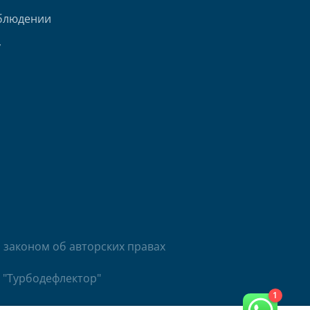
блюдении
у
законом об авторских правах
 "Турбодефлектор"
1