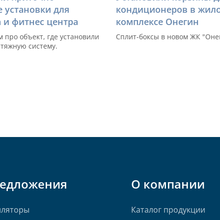
 установки для
кондиционеров в жил
 и фитнес центра
комплексе Онегин
 про объект, где установили
Сплит-боксы в новом ЖК "Оне
тяжную систему.
редложения
О компании
иляторы
Каталог продукции