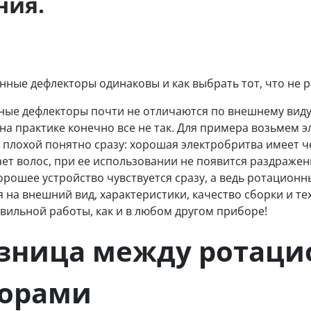
ния.
нные дефлекторы одинаковы и как выбрать тот, что не р
ные дефлекторы почти не отличаются по внешнему виду,
на практике конечно все не так. Для примера возьмем э
 плохой понятно сразу: хорошая электробритва имеет ч
ает волос, при ее использовании не появится раздражен
орошее устройство чувствуется сразу, а ведь ротацион
я на внешний вид, характеристики, качество сборки и т
авильной работы, как и в любом другом приборе!
азница между ротац
орами