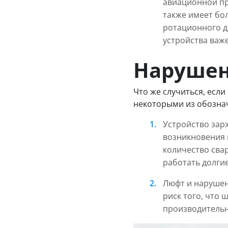
авиационной пр
также имеет бо
ротационного д
устройства важе
Нарушен
Что же случиться, есл
некоторыми из обозна
Устройство зар
возникновения 
количество свар
работать долгие
Люфт и нарушен
риск того, что 
производительн