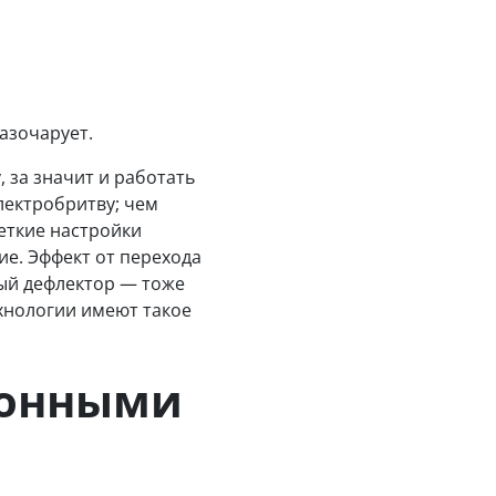
азочарует.
 за значит и работать
лектробритву; чем
еткие настройки
ие. Эффект от перехода
ный дефлектор — тоже
ехнологии имеют такое
ионными