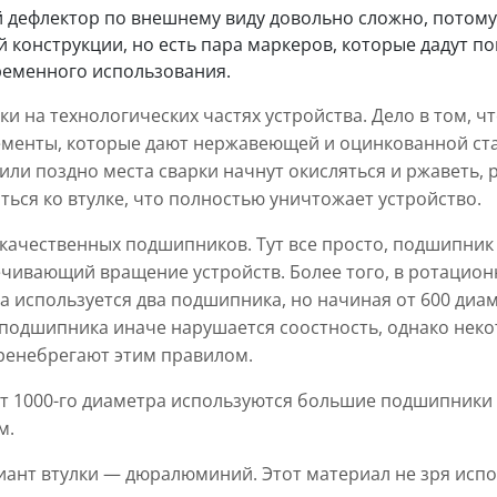
дефлектор по внешнему виду довольно сложно, потому 
й конструкции, но есть пара маркеров, которые дадут п
ременного использования.
ки на технологических частях устройства. Дело в том, ч
менты, которые дают нержавеющей и оцинкованной стал
 или поздно места сварки начнут окисляться и ржаветь,
ься ко втулке, что полностью уничтожает устройство.
качественных подшипников. Тут все просто, подшипни
ечивающий вращение устройств. Более того, в ротацио
а используется два подшипника, но начиная от 600 диа
 подшипника иначе нарушается соостность, однако нек
ренебрегают этим правилом.
от 1000-го диаметра используются большие подшипник
м.
ант втулки — дюралюминий. Этот материал не зря испо