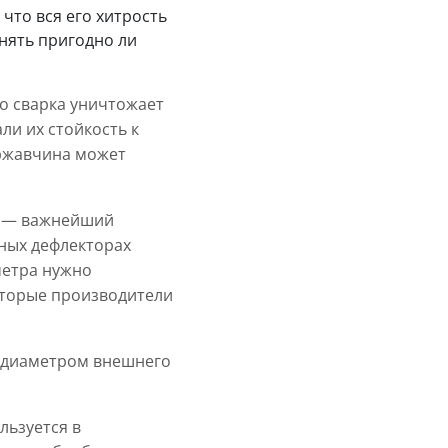
что вся его хитрость
онять пригодно ли
то сварка уничтожает
и их стойкость к
 ржавчина может
к — важнейший
нных дефлекторах
метра нужно
оторые производители
и диаметром внешнего
льзуется в