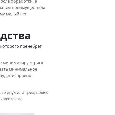
осле обработки, а
Важным преимуществом
ому малый вес
дства
 которого пренебрег
ие минимизирует риск
овать минимальное
 будет исправно
о двух или трех, велик
скажется на